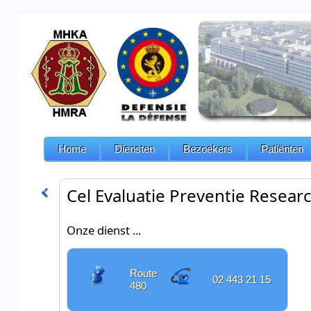
Home
Diensten
Bezoekers
Patiënten
Cel Evaluatie Preventie Resea
Onze dienst ...
Route
02 443 21 15
480