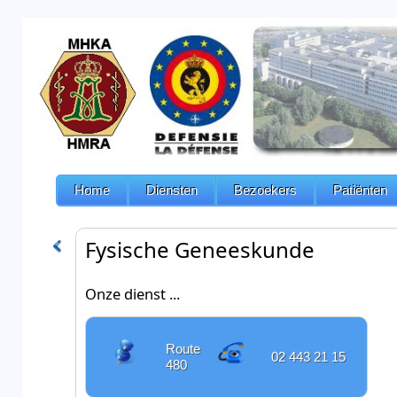
Home
Diensten
Bezoekers
Patiënten
Fysische Geneeskunde
Onze dienst ...
Route
02 443 21 15
480