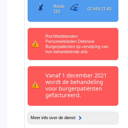
Route
02 443 21 83
110
Rechthebbenden:
Personeelsleden Defensie
Burgerpatienten op verwijzing van
hun behandelende arts
Vanaf 1 december 2021
wordt de behandeling
voor burgerpatiënten
gefactureerd.
Meer info over de dienst