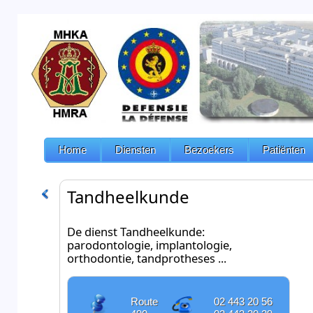
Home
Diensten
Bezoekers
Patiënten
Tandheelkunde
De dienst Tandheelkunde:
parodontologie, implantologie,
orthodontie, tandprotheses ...
Route
02 443 20 56