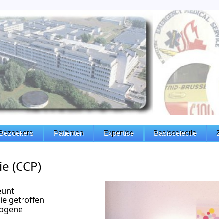
Bezoekers
Patiënten
Expertise
Basisselectie
ie (CCP)
eunt
ie getroffen
togene