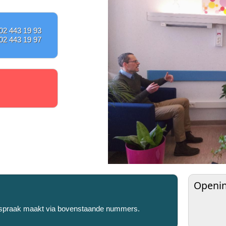
02 443 19 93
02 443 19 97
Openi
 afspraak maakt via bovenstaande nummers.