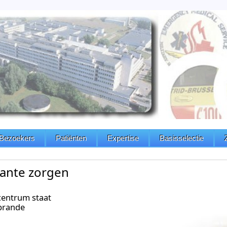
Bezoekers
Patiënten
Expertise
Basisselectie
ante zorgen
centrum staat
rbrande